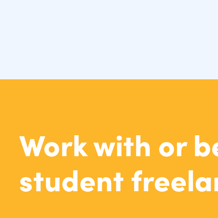
Work with or 
student freela