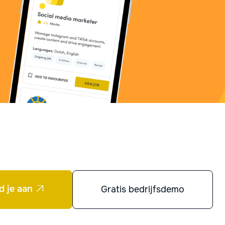
d je aan
Gratis bedrijfsdemo
