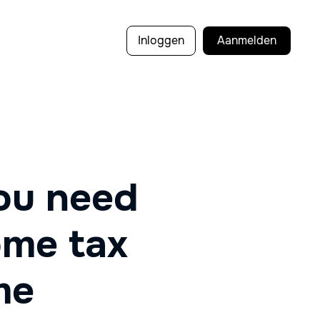
Inloggen
Aanmelden
ou need
ome tax
me