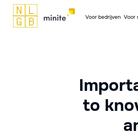
🇳🇱
Voor bedrijven
Voor 
🇬🇧
Import
to kno
a