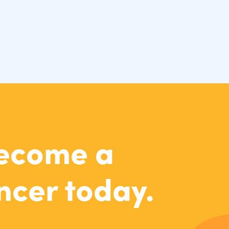
become a
ncer today.