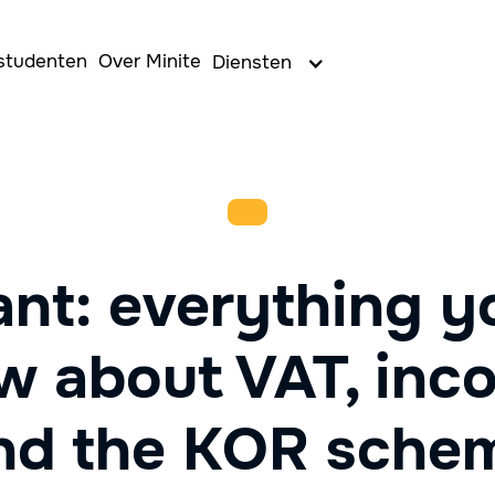
studenten
Over Minite
Diensten
ant: everything y
w about VAT, inc
nd the KOR sche