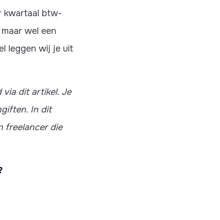
r kwartaal btw-
r maar wel een
 leggen wij je uit
ia dit artikel. Je
iften. In dit
 freelancer die
?