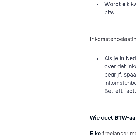
Wordt elk k
btw.
Inkomstenbelastin
Als je in Ne
over dat ink
bedrijf, spa
inkomstenbel
Betreft fac
Wie doet BTW-aa
Elke
freelancer me