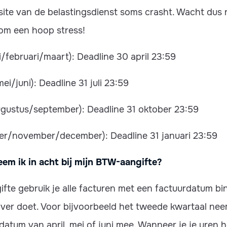
te van de belastingsdienst soms crasht. Wacht dus ni
m een hoop stress!
i/februari/maart): Deadline 30 april 23:59
ei/juni): Deadline 31 juli 23:59
augustus/september): Deadline 31 oktober 23:59
er/november/december): Deadline 31 januari 23:59
em ik in acht bij mijn BTW-aangifte?
fte gebruik je alle facturen met een factuurdatum bi
over doet. Voor bijvoorbeeld het tweede kwartaal neem
datum van april, mei of juni mee. Wanneer je je uren 