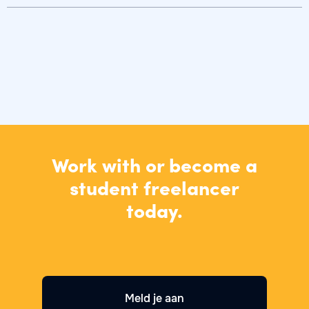
Work with or become a
student freelancer
today.
Meld je aan