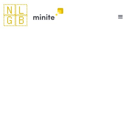
🇳🇱
🇬🇧