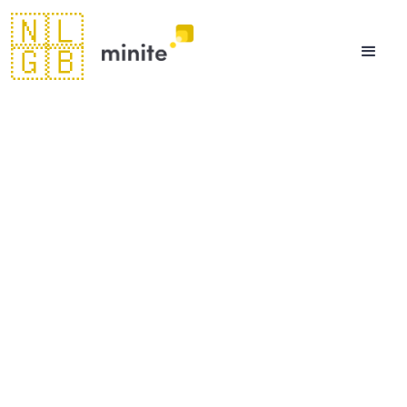
🇳🇱
🇬🇧