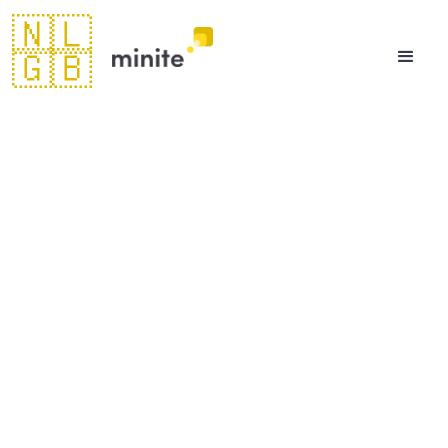
🇳🇱
🇬🇧