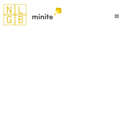
🇳🇱
🇬🇧