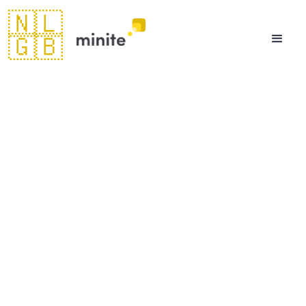
🇳🇱
🇬🇧